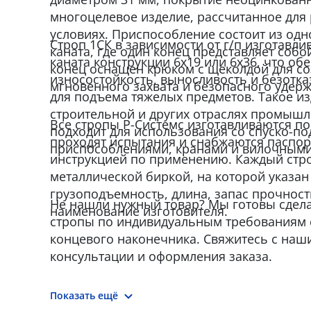
многоцелевое изделие, рассчитанное для
условиях. Приспособление состоит из одн
Строп 1СК в зависимости от г/п изготавли
каната, где один конец представляет собо
каната конструкции 6x19 или 6x36, что об
конец оснащен крюком с щеколдой для с
износостойкость, выносливость и безотк
мгновенного захвата и безопасного удер
для подъема тяжелых предметов. Такое и
строительной и других отраслях промышл
Все стропы Р-Системс изготавливаются по 
подходит для использования со спуско-
проходят испытания и снабжаются паспор
приспособлениями, кранами и вилочными
инструкцией по применению. Каждый стр
металлической биркой, на которой указан 
грузоподъемность, длина, запас прочност
Не нашли нужный товар? Мы готовы сдел
наименование изготовителя.
стропы по индивидуальным требованиям
концевого наконечника. Свяжитесь с наш
консультации и оформления заказа.
Показать ещё