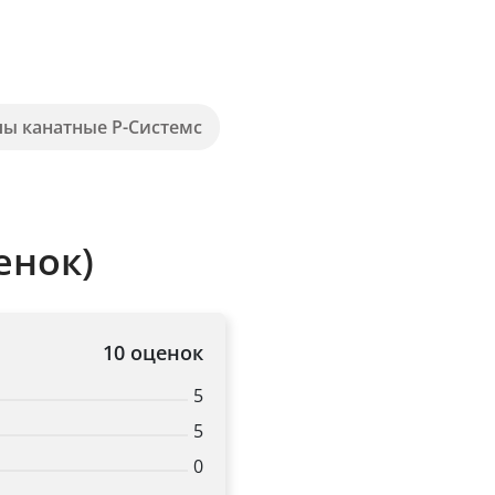
пы канатные Р-Системс
енок)
10 оценок
5
5
0