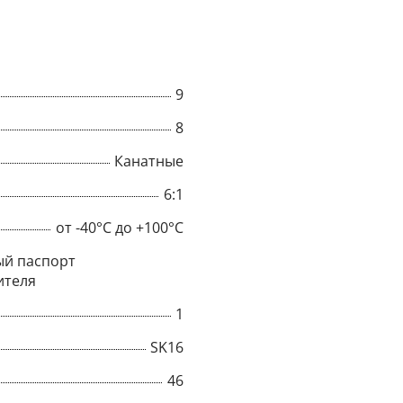
9
8
Канатные
6:1
от -40°C до +100°C
й паспорт
ителя
×
1
SK16
Popup
46