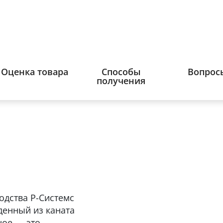
Оценка товара
Способы
Вопрос
получения
одства Р-Системс
денный из каната
ное — это