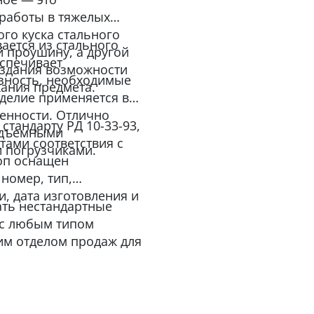
 работы в тяжелых
ого куска стального
вается из стального
й проушину, а другой
еспечивает
оздания возможности
азность, необходимые
жания предмета.
зделие применяется в
енности. Отлично
стандарту РД 10-33-93,
подъемными
тами соответствия с
 погрузчиками.
оп оснащен
номер, тип,
и, дата изготовления и
ать нестандартные
 с любым типом
им отделом продаж для