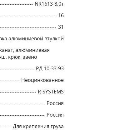
NR1613-8,0т
Title
16
31
вка алюминиевой втулкой
Popup Content
канат, алюминиевая
уш, крюк, звено
РД 10-33-93
Неоцинкованное
R-SYSTEMS
Россия
Россия
Для крепления груза