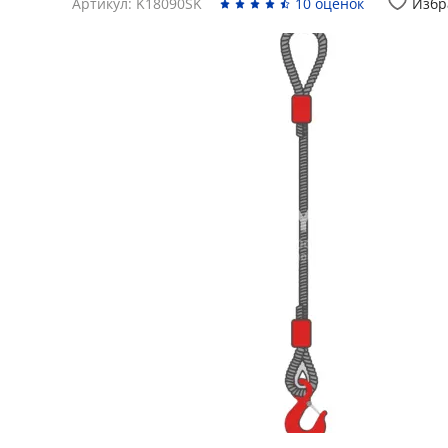
Артикул: K18090SK
10 оценок
Избр