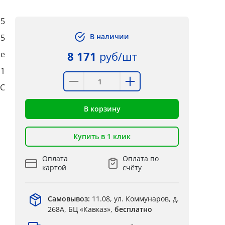
,5
В наличии
5
ые
8 171
руб/шт
:1
°C
В корзину
Купить в 1 клик
Оплата
Оплата по
картой
счёту
Самовывоз:
11.08, ул. Коммунаров, д.
268А, БЦ «Кавказ»,
бесплатно