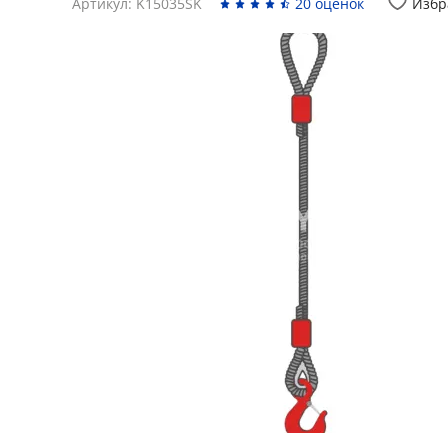
Артикул: K15035SK
20 оценок
Избр