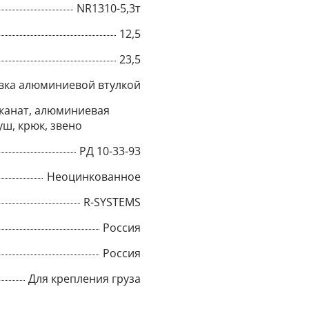
NR1310-5,3т
Title
12,5
23,5
вка алюминиевой втулкой
Popup Content
канат, алюминиевая
уш, крюк, звено
РД 10-33-93
Неоцинкованное
R-SYSTEMS
Россия
Россия
Для крепления груза