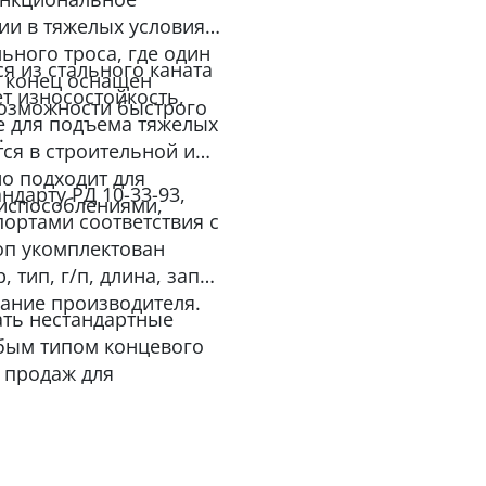
ии в тяжелых условиях.
льного троса, где один
ся из стального каната
й конец оснащен
ет износостойкость,
возможности быстрого
е для подъема тяжелых
.
тся в строительной и
о подходит для
ндарту РД 10-33-93,
испособлениями,
ортами соответствия с
оп укомплектован
 тип, г/п, длина, запас
вание производителя.
ать нестандартные
бым типом концевого
 продаж для