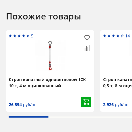
Похожие товары
5
14
Строп канатный одноветвевой 1СК
Строп канат
10 т, 4 м оцинкованный
0,5 т, 8 м о
26 594
руб/шт
2 926
руб/шт