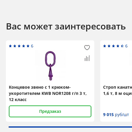
Вас может заинтересовать
6
6
Концевое звено с 1 крюком-
Строп канат
укоротителем KWB NOR1208 г/п 3 т,
1,6 т, 8 м о
12 класс
Предзаказ
9 015
руб/шт