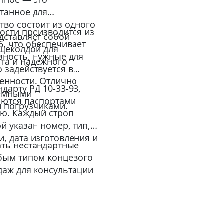
танное для
тво состоит из одного
ости производится из
едставляет собой
6, что обеспечивает
 щеколдой для
зность, нужные для
та и надежного
 задействуется в
енности. Отлично
дарту РД 10-33-93,
ъемными
аются паспортами
 погрузчиками.
ию. Каждый строп
й указан номер, тип,
и, дата изготовления и
ать нестандартные
бым типом концевого
даж для консультации