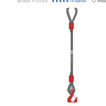
Артикул: K13250SK
14 оценок
Избр