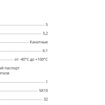
5
3,2
Канатные
6:1
от -40°C до +100°C
й паспорт
ителя
×
1
SK10
Popup
32