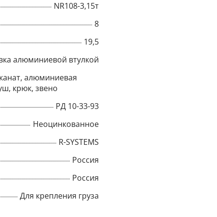
NR108-3,15т
Title
8
19,5
вка алюминиевой втулкой
Popup Content
канат, алюминиевая
уш, крюк, звено
РД 10-33-93
Неоцинкованное
R-SYSTEMS
Россия
Россия
Для крепления груза