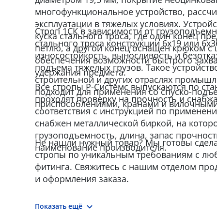
многофункциональное устройство, рассчи
эксплуатации в тяжелых условиях. Устройс
Строп 1СК в зависимости от грузоподъемн
куска стального троса, где один конец пр
стального троса конструкции 6x19 или 6x3
петлю, а другой конец оснащен крюком с
износостойкость, выносливость и безотка
обеспечения возможности быстрого захва
подъема тяжелых грузов. Такое устройство
удержания предмета.
строительной и других отраслях промышл
Все стропы Р-Системс выпускаются по стан
подходит для применения со спуско-под
проходят проверку на прочность и снабж
приспособлениями, кранами и вилочными
соответствия с инструкцией по применен
снабжен металлической биркой, на которо
грузоподъемность, длина, запас прочност
Не нашли нужный товар? Мы готовы сдел
наименование производителя.
стропы по уникальным требованиям с лю
фитинга. Свяжитесь с нашим отделом про
и оформления заказа.
Показать ещё