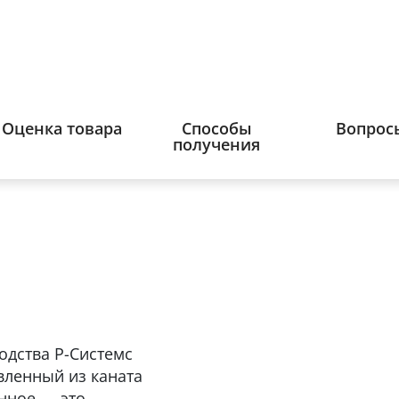
Оценка товара
Способы
Вопрос
получения
одства Р-Системс
овленный из каната
нное — это