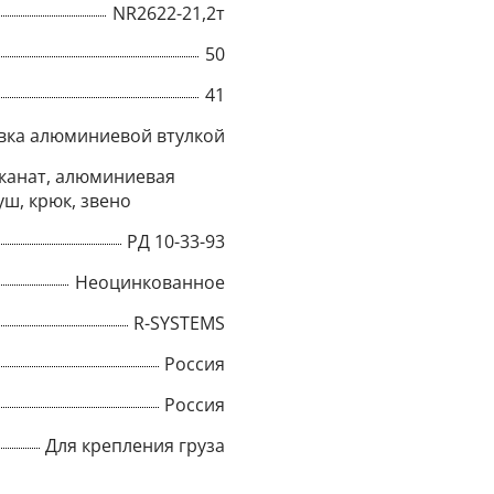
NR2622-21,2т
Title
50
41
вка алюминиевой втулкой
Popup Content
канат, алюминиевая
уш, крюк, звено
РД 10-33-93
Неоцинкованное
R-SYSTEMS
Россия
Россия
Для крепления груза