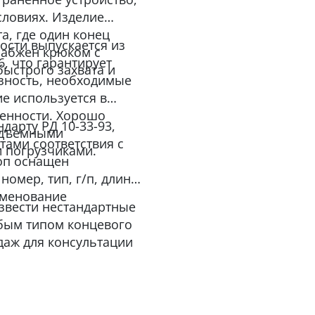
словиях. Изделие
та, где один конец
ости выпускается из
снабжен крюком с
6, что гарантирует
ыстрого захвата и
азность, необходимые
ие используется в
ленности. Хорошо
дарту РД 10-33-93,
подъемными
тами соответствия с
 погрузчиками.
оп оснащен
омер, тип, г/п, длина,
именование
звести нестандартные
бым типом концевого
даж для консультации