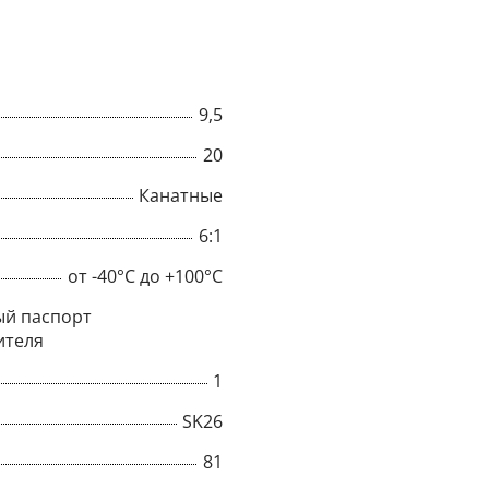
9,5
20
Канатные
6:1
от -40°C до +100°C
й паспорт
ителя
×
1
SK26
Popup
81