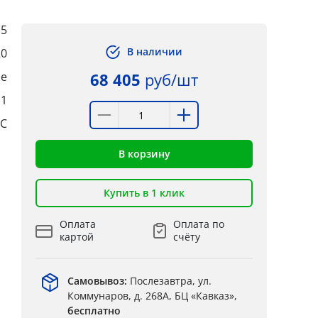
,5
В наличии
20
ые
68 405
руб/шт
:1
°C
В корзину
Купить в 1 клик
Оплата
Оплата по
картой
счёту
Самовывоз:
Послезавтра, ул.
Коммунаров, д. 268А, БЦ «Кавказ»,
бесплатно