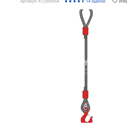
Артикул: K120095SK
14 оценок
Изб