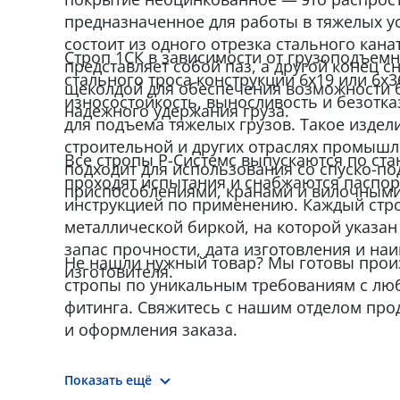
предназначенное для работы в тяжелых у
состоит из одного отрезка стального кана
Строп 1СК в зависимости от грузоподъемн
представляет собой паз, а другой конец 
стального троса конструкции 6x19 или 6x3
щеколдой для обеспечения возможности б
износостойкость, выносливость и безотк
надежного удержания груза.
для подъема тяжелых грузов. Такое издел
строительной и других отраслях промыш
Все стропы Р-Системс выпускаются по стан
подходит для использования со спуско-
проходят испытания и снабжаются паспор
приспособлениями, кранами и вилочными
инструкцией по применению. Каждый стр
металлической биркой, на которой указан н
запас прочности, дата изготовления и на
Не нашли нужный товар? Мы готовы прои
изготовителя.
стропы по уникальным требованиям с лю
фитинга. Свяжитесь с нашим отделом про
и оформления заказа.
Показать ещё