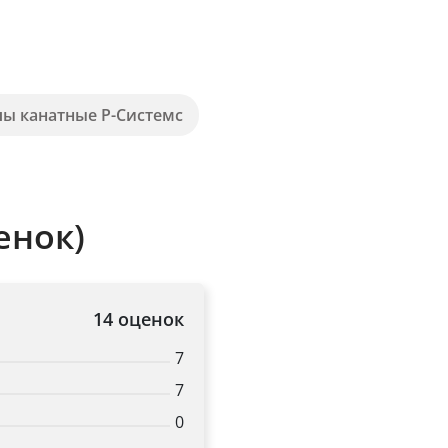
пы канатные Р-Системс
енок)
14 оценок
7
7
0