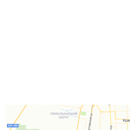
Самовывоз
Дост
Самовывоз из пункта выдачи заказов «Р-Систе
Вы можете самостоятельно получить ваш заказ в раб
заказов. По факту готовности заказа к отгрузке вы 
для согласования даты и времени получения заказа.
Для получения вам понадобится документ, удостове
удостоверение), а если товар был приобретён от юр
доверенность или печать.
Телефон:
8 861 290-01-40