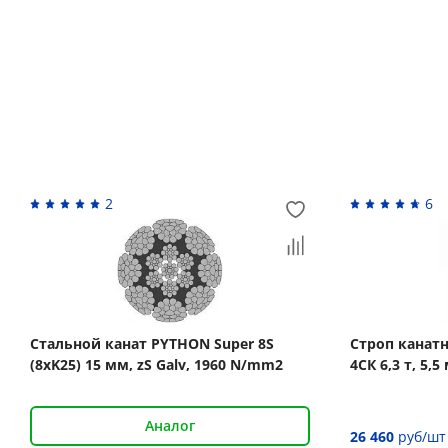
Вас может заинтересовать
2
6
Стальной канат PYTHON Super 8S
Строп канат
(8xK25) 15 мм, zS Galv, 1960 N/mm2
4СК 6,3 т, 5
Аналог
26 460
руб/шт