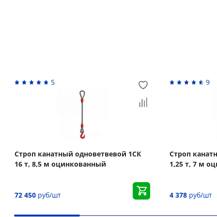
Похожие товары
5
9
Строп канатный одноветвевой 1СК
Строп канат
16 т, 8,5 м оцинкованный
1,25 т, 7 м 
72 450
руб/шт
4 378
руб/шт