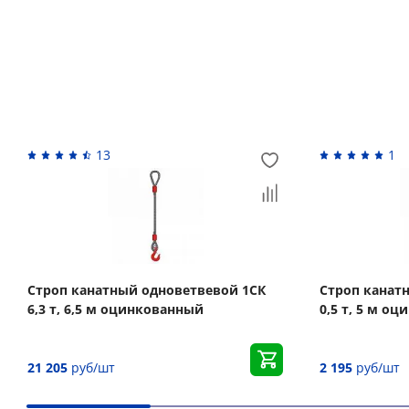
Похожие товары
13
1
Строп канатный одноветвевой 1СК
Строп канат
6,3 т, 6,5 м оцинкованный
0,5 т, 5 м о
21 205
руб/шт
2 195
руб/шт