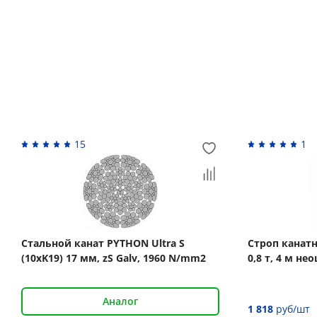
Вас может заинтересовать
15
1
Стальной канат PYTHON Ultra S
Строп канат
(10xK19) 17 мм, zS Galv, 1960 N/mm2
0,8 т, 4 м н
Аналог
1 818
руб/шт