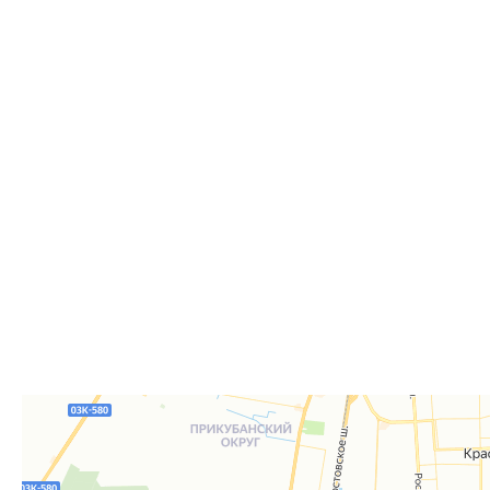
Самовывоз
Дост
Самовывоз из пункта выдачи заказов «Р-Систе
Вы можете самостоятельно получить ваш заказ в раб
заказов. По факту готовности заказа к отгрузке вы 
для согласования даты и времени получения заказа.
Для получения вам понадобится документ, удостове
удостоверение), а если товар был приобретён от юр
доверенность или печать.
Телефон:
8 861 290-01-40