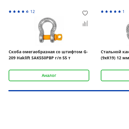
12
1
Скоба омегаобразная со штифтом G-
Стальной ка
209 Haklift SAK550PBP г/п 55 т
(9xK19) 12 мм
Аналог