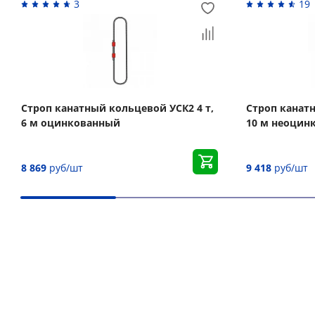
3
19
Строп канатный кольцевой УСК2 4 т,
Строп канатн
6 м оцинкованный
10 м неоцин
8 869
руб/шт
9 418
руб/шт
Вас может заинтересовать