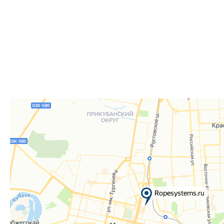
для согласования даты и времени получения заказа.
Для получения вам понадобится документ, удостове
удостоверение), а если товар был приобретён от юр
доверенность или печать.
Телефон:
8 861 290-01-40