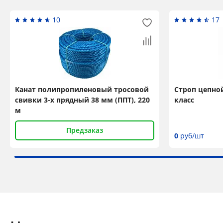
10
17
Канат полипропиленовый тросовой
Строп цепной 
свивки 3-х прядный 38 мм (ППТ), 220
класс
м
Предзаказ
0
руб/шт