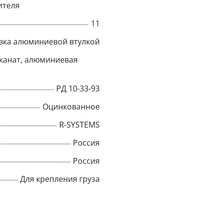
ителя
Title
11
вка алюминиевой втулкой
канат, алюминиевая
Popup Content
РД 10-33-93
Оцинкованное
R-SYSTEMS
Россия
Россия
Для крепления груза