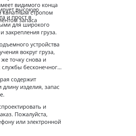
 имеет видимого конца
тирует высокую
м канатным стропом
а и прост в
иентом запаса
ными для широкого
и закрепления груза.
одъемного устройства
учения вокруг груза,
 же точку снова и
к службы бесконечного
орая содержит
 длину изделия, запас
е.
спроектировать и
аказ. Пожалуйста,
ефону или электронной