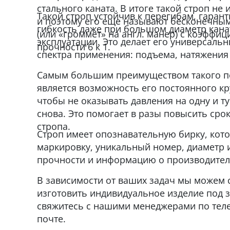
стального каната. В итоге такой строп не
Такой строп устойчив к перегибам, гаран
и поэтому его еще называют бесконечны
гибкость даже при большом диаметр канат
(или «громмет» на англ. манер) с коэффиц
эксплуатации. Это делает его универсаль
прочности 6 к 1.
спектра применения: подъема, натяжения 
Самым большим преимуществом такого п
является возможность его постоянного кр
чтобы не оказывать давления на одну и ту
снова. Это помогает в разы повысить сро
стропа.
Строп имеет опознавательную бирку, кот
маркировку, уникальный номер, диаметр и
прочности и информацию о производител
В зависимости от ваших задач мы можем 
изготовить индивидуальное изделие под з
свяжитесь с нашими менеджерами по тел
почте.