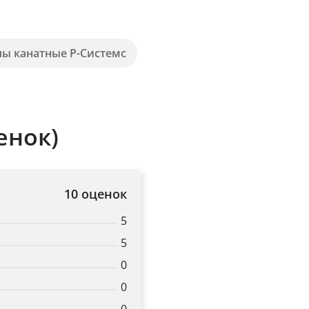
пы канатные Р-Системс
енок)
10 оценок
5
5
0
0