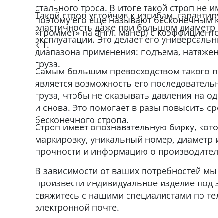
стального троса. В итоге такой строп не 
Такой строп устойчив к изгибам, гаранти
поэтому его еще называют бесконечным 
эластичность даже при большом диаметр к
«громмет» на англ. манер) с коэффициент
эксплуатации. Это делает его универсаль
к 1.
диапазона применения: подъема, натяжен
груза.
Самым большим превосходством такого 
является возможность его последователь
груза, чтобы не оказывать давления на од
и снова. Это помогает в разы повысить с
бесконечного стропа.
Строп имеет опознавательную бирку, кот
маркировку, уникальный номер, диаметр и
прочности и информацию о производител
В зависимости от ваших потребностей мы
произвести индивидуальное изделие под з
свяжитесь с нашими специалистами по те
электронной почте.