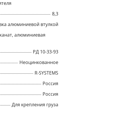
ителя
Title
8,3
вка алюминиевой втулкой
канат, алюминиевая
Popup Content
РД 10-33-93
Неоцинкованное
R-SYSTEMS
Россия
Россия
Для крепления груза