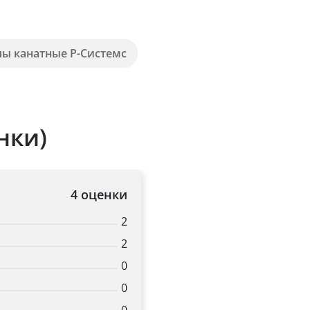
пы канатные Р-Системс
нки)
4 оценки
2
2
0
0