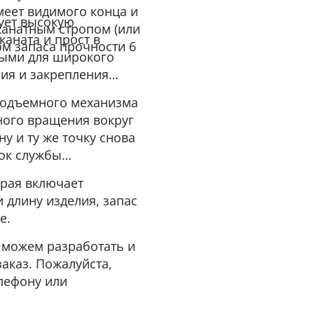
имеет видимого конца и
рует высокую
канатным стропом (или
аната и прост в
ом запаса прочности 6
ными для широкого
ия и закрепления
подъемного механизма
ного вращения вокруг
ну и ту же точку снова
рок службы
орая включает
 длину изделия, запас
е.
 можем разработать и
аказ. Пожалуйста,
лефону или