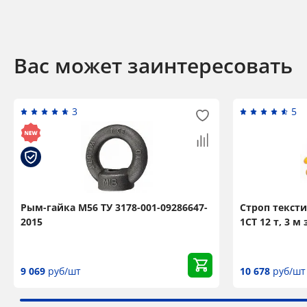
Вас может заинтересовать
3
5
Рым-гайка М56 ТУ 3178-001-09286647-
Строп текст
2015
1СТ 12 т, 3 м
9 069
руб/шт
10 678
руб/шт