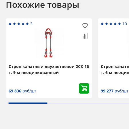
Похожие товары
3
10
Строп канатный двухветвевой 2СК 16
Строп канат
т, 9 м неоцинкованный
т, 6 м неоц
69 836
руб/шт
99 277
руб/шт