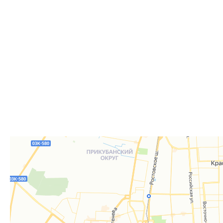
Самовывоз из пункта выдачи заказов «Р-Систе
Вы можете самостоятельно получить ваш заказ в раб
заказов. По факту готовности заказа к отгрузке вы 
для согласования даты и времени получения заказа.
Для получения вам понадобится документ, удостове
удостоверение), а если товар был приобретён от юр
доверенность или печать.
Телефон:
8 861 290-01-40