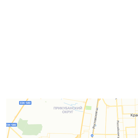
Самовывоз из пункта выдачи заказов «Р-Систе
Вы можете самостоятельно получить ваш заказ в раб
заказов. По факту готовности заказа к отгрузке вы 
для согласования даты и времени получения заказа.
Для получения вам понадобится документ, удостове
удостоверение), а если товар был приобретён от юр
доверенность или печать.
Телефон:
8 861 290-01-40