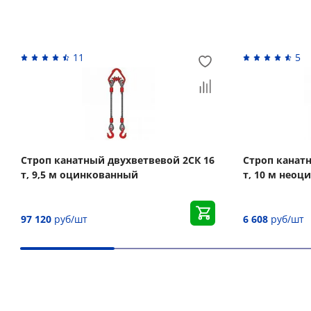
Похожие товары
11
5
Строп канатный двухветвевой 2СК 16
Строп канат
т, 9,5 м оцинкованный
т, 10 м нео
97 120
руб/шт
6 608
руб/шт