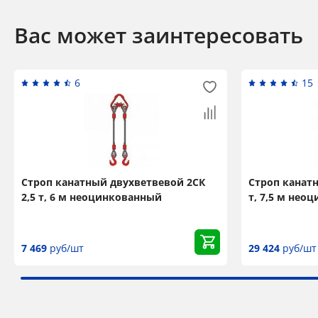
Вас может заинтересовать
6
15
Строп канатный двухветвевой 2СК
Строп канат
2,5 т, 6 м неоцинкованный
т, 7,5 м нео
7 469
руб/шт
29 424
руб/шт