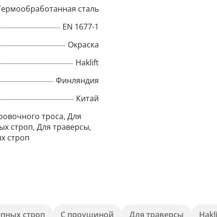
Термообработанная сталь
EN 1677-1
Окраска
Haklift
Финляндия
Китай
ровочного троса, Для
ых строп, Для траверсы,
х строп
×
Popup
епных строп
С проушиной
Для траверсы
Hakli