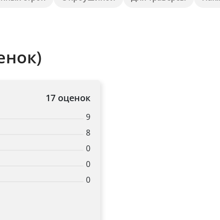
Title
енок)
Popup Content
17 оценок
9
8
0
0
0