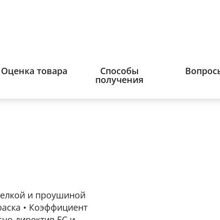
Оценка товара
Способы
Вопрос
получения
щелкой и проушиной
краска • Коэффициент
сно директив ЕС и