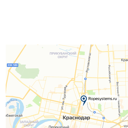
Для получения вам понадобится документ, удостове
удостоверение), а если товар был приобретён от юр
доверенность или печать.
Телефон:
8 861 290-01-40