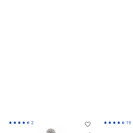
Гарантийный срок устанавливается изготовителем по
установлен, продавец вправе самостоятельно его уст
Кто устанавливает гарантийный срок?
Обмен и возврат товара ненадлежащего качес
Возврат денежных средств
Похожие товары
2
19