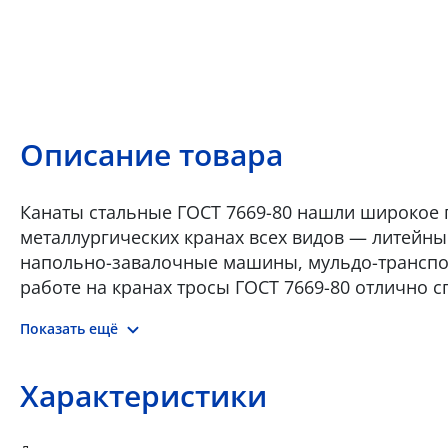
Описание товара
Канаты стальные ГОСТ 7669-80 нашли широкое 
металлургических кранах всех видов — литейны
напольно-завалочные машины, мульдо-транспо
работе на кранах тросы ГОСТ 7669-80 отлично с
динамическими, ударными и технологическими.
Показать ещё
добыча, а именно шахтный подъем. Канат отлич
(например, подвесных мостов). Именно на ГОСТ 
или растяжки. Отличительная особенность — к
Характеристики