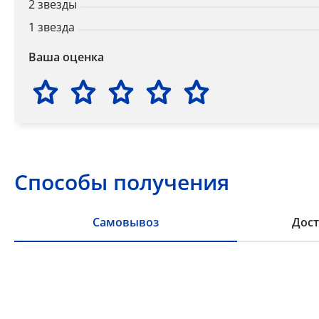
2 звезды
1 звезда
Ваша оценка
Способы получения
Самовывоз
Дост
Самовывоз из пункта выдачи заказов «Р-Систе
Вы можете самостоятельно получить ваш заказ в раб
заказов. По факту готовности заказа к отгрузке вы 