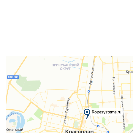
для согласования даты и времени получения заказа.
Для получения вам понадобится документ, удостове
удостоверение), а если товар был приобретён от юр
доверенность или печать.
Телефон:
8 861 290-01-40