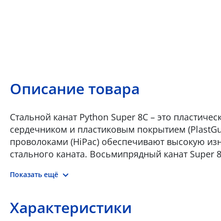
Описание товара
Стальной канат Python Super 8C – это пластич
сердечником и пластиковым покрытием (PlastG
проволоками (HiPac) обеспечивают высокую изн
стального каната. Восьмипрядный канат Super 
уменьшения металлоемкости конструкции и уве
Показать ещё
Стальной канат Python Super 8C покрыт специа
Рекомендован к применению в агрессивных усл
намотке и при повышенных требованиях к раз
Характеристики
Python Super 8C рекомендуется использовать в 