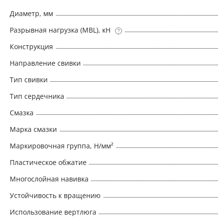
плавучих кранах • Стрелового каната на гусени
Диаметр, мм
Каната оттяжки стрелы башенного крана • Подъ
Разрывная нагрузка (MBL), кН
Конструкция
Направление свивки
Тип свивки
Тип сердечника
Смазка
Марка смазки
Маркировочная группа, Н/мм²
Пластическое обжатие
Многослойная навивка
Устойчивость к вращению
Использование вертлюга