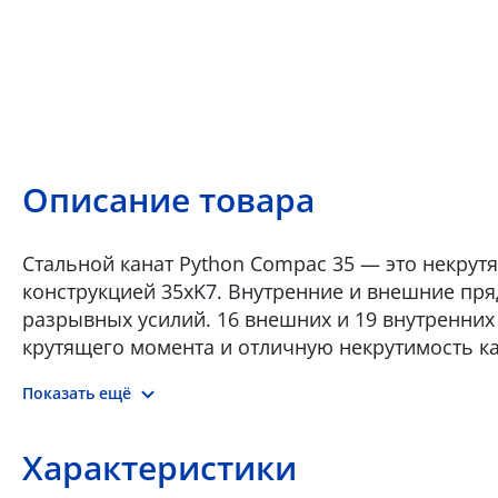
Описание товара
Стальной канат Python Compac 35 — это некру
конструкцией 35xK7. Внутренние и внешние пря
разрывных усилий. 16 внешних и 19 внутренни
крутящего момента и отличную некрутимость к
Compac 35 демонстрирует превосходную износ
Показать ещё
мобильных, гусеничных кранах с решетчатой м
Compac 35 рекомендуется использовать в качест
башенных, мобильных и гусеничных кранах • К
Характеристики
палубных, портовых пьедестальных кранов и д