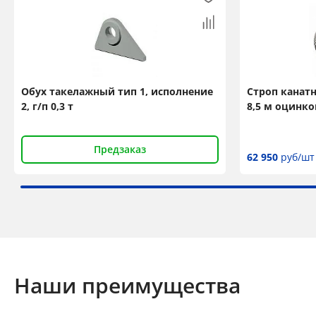
Обух такелажный тип 1, исполнение
Строп канатн
2, г/п 0,3 т
8,5 м оцинк
Предзаказ
62 950
руб/шт
Наши преимущества