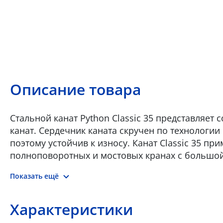
Описание товара
Стальной канат Python Classic 35 представляе
канат. Сердечник каната скручен по технологии
поэтому устойчив к износу. Канат Classic 35 п
полноповоротных и мостовых кранах с большой 
необходимы некрутящиеся канаты с умеренным 
Показать ещё
использовать в качестве: • Подъемного каната
портовых кранов • Подъемного и нижнего кана
каната башенных/напольных подъемников • По
Характеристики
барабаном • Подъемного каната для барабанной