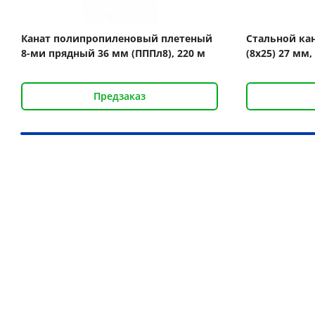
Канат полипропиленовый плетеный
Стальной кан
8-ми прядный 36 мм (ПППл8), 220 м
(8x25) 27 мм,
Предзаказ
Наши преимущества
Более 30 000 товаров для подъёма груза