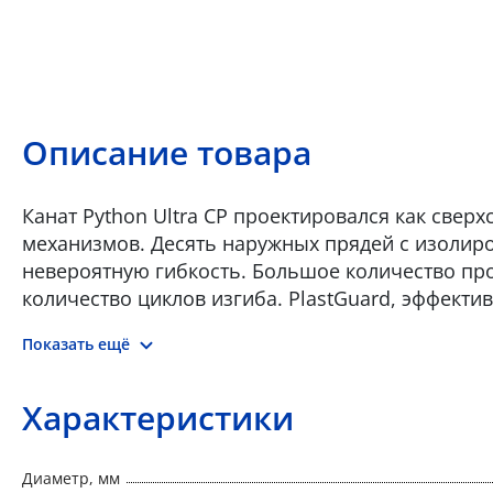
Описание товара
Канат Python Ultra CP проектировался как све
механизмов. Десять наружных прядей с изоли
невероятную гибкость. Большое количество пр
количество циклов изгиба. PlastGuard, эффекти
преждевременному отказу каната. Ultra CP отли
Показать ещё
каната в шельфовой и морской сфере. Он может
двухканатных системах с правым и левым напра
одноканатных системах с неуправляемым грузом
Характеристики
рекомендуется использовать в качестве: • Под
каната крана с подъемной стрелой • Регулиров
Диаметр, мм
каната палубных кранов • Подъемного каната к