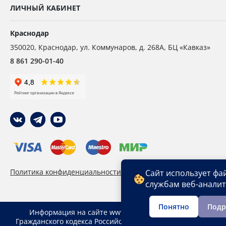
ЛИЧНЫЙ КАБИНЕТ
Краснодар
350020
,
Краснодар,
ул. Коммунаров, д. 268А, БЦ «Кавказ»
8 861 290-01-40
Политика конфиденциальности
Пользовательское сог
Сайт использует фа
службам веб-анали
Понятно
Подр
Информация на сайте www. krd.ropesystems.ru не явля
Гражданского кодекса Российской Федерации. Указанные ц